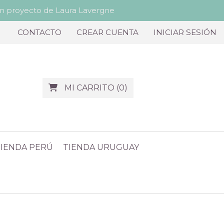
proyecto de Laura Lavergne
CONTACTO
CREAR CUENTA
INICIAR SESIÓN
MI CARRITO
(
0
)
TIENDA PERÚ
TIENDA URUGUAY