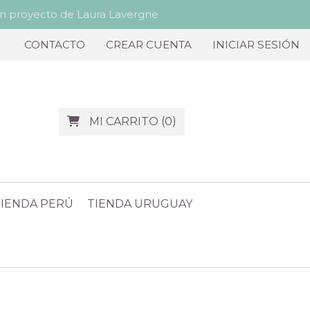
proyecto de Laura Lavergne
CONTACTO
CREAR CUENTA
INICIAR SESIÓN
MI CARRITO
(
0
)
TIENDA PERÚ
TIENDA URUGUAY