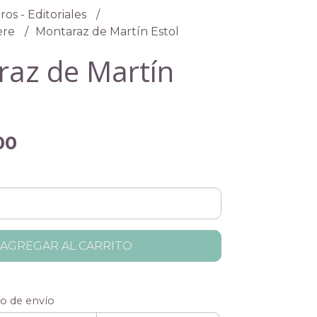
ros - Editoriales
ière
Montaraz de Martín Estol
az de Martín
00
AGREGAR AL CARRITO
to de envío