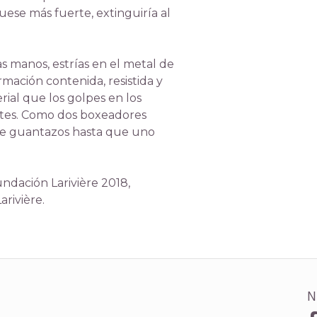
uese más fuerte, extinguiría al
as manos, estrías en el metal de
rmación contenida, resistida y
ial que los golpes en los
rtes. Como dos boxeadores
de guantazos hasta que uno
ndación Larivière 2018,
rivière.
N