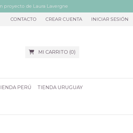
proyecto de Laura Lavergne
CONTACTO
CREAR CUENTA
INICIAR SESIÓN
MI CARRITO
(
0
)
TIENDA PERÚ
TIENDA URUGUAY